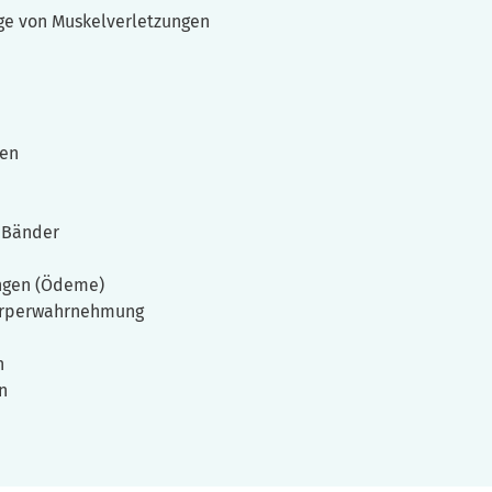
ge von Muskelverletzungen
gen
 Bänder
ngen (Ödeme)
örperwahrnehmung
n
n